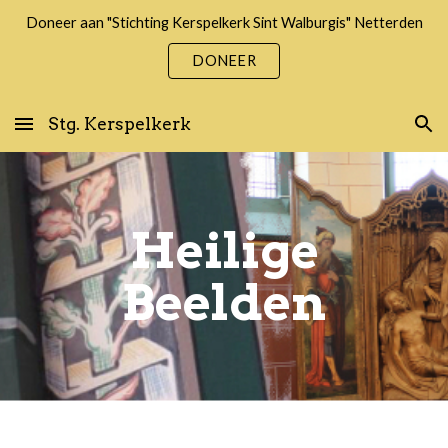
Doneer aan "Stichting Kerspelkerk Sint Walburgis" Netterden
Skip to main content
Skip to navigation
DONEER
Stg. Kerspelkerk
Heilige
Beelden