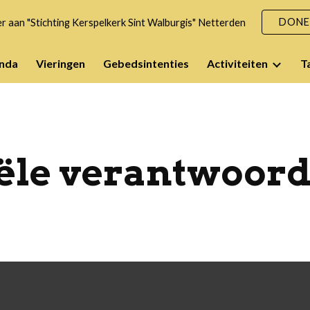
DONE
 aan "Stichting Kerspelkerk Sint Walburgis" Netterden
ip to main content
Skip to navigat
nda
Vieringen
Gebedsintenties
Activiteiten
T
ële verantwoord