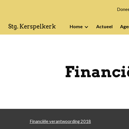
Doneer
Sk
Stg. Kerspelkerk
Home
Actueel
Age
Financi
Financiële verantwoording 2018