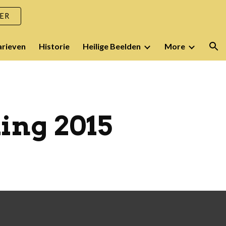
ER
ion
arieven
Historie
Heilige Beelden
More
ing 2015