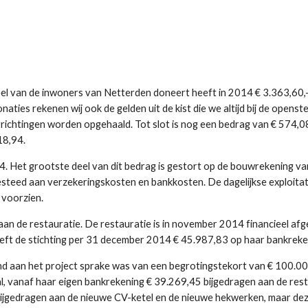
eel van de inwoners van Netterden doneert heeft in 2014 € 3.363,60,
aties rekenen wij ook de gelden uit de kist die we altijd bij de opens
errichtingen worden opgehaald. Tot slot is nog een bedrag van € 574,
18,94.
 Het grootste deel van dit bedrag is gestort op de bouwrekening van 
besteed aan verzekeringskosten en bankkosten. De dagelijkse exploitat
 voorzien.
 aan de restauratie. De restauratie is in november 2014 financieel af
 heeft de stichting per 31 december 2014 € 45.987,83 op haar bankreke
nd aan het project sprake was van een begrotingstekort van € 100.000,
taal, vanaf haar eigen bankrekening € 39.269,45 bijgedragen aan de rest
ijgedragen aan de nieuwe CV-ketel en de nieuwe hekwerken, maar deze