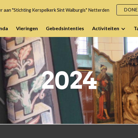
DONE
 aan "Stichting Kerspelkerk Sint Walburgis" Netterden
ip to main content
Skip to navigat
nda
Vieringen
Gebedsintenties
Activiteiten
T
2024