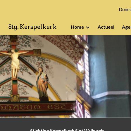
Doneer
Sk
Stg. Kerspelkerk
Home
Actueel
Age
Stichting Kerspelkerk Sint Walburgis