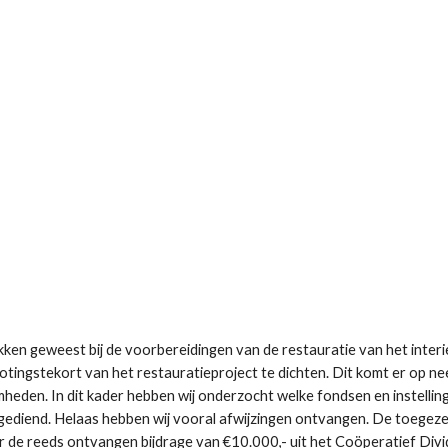
okken geweest bij de voorbereidingen van de restauratie van het inter
tingstekort van het restauratieproject te dichten. Dit komt er op ne
mheden. In dit kader hebben wij onderzocht welke fondsen en instellin
ngediend. Helaas hebben wij vooral afwijzingen ontvangen. De toegez
or de reeds ontvangen bijdrage van €10.000,- uit het Coöperatief Divi