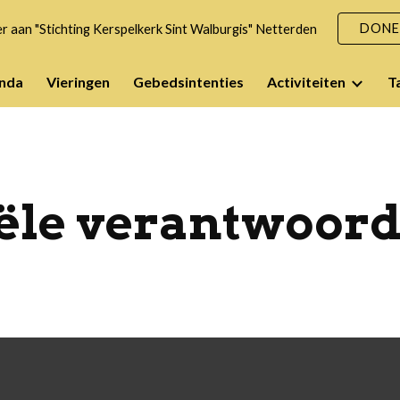
DONE
 aan "Stichting Kerspelkerk Sint Walburgis" Netterden
ip to main content
Skip to navigat
nda
Vieringen
Gebedsintenties
Activiteiten
T
ële verantwoord