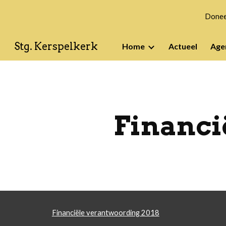
Doneer
Sk
Stg. Kerspelkerk
Home
Actueel
Age
Financi
Financiële verantwoording 2018