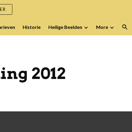
ER
ion
arieven
Historie
Heilige Beelden
More
ing 2012